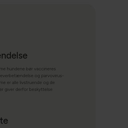
ndelse
me hundene bør vaccineres
 leverbetændelse og parvovirus-
me er alle livstruende og de
r giver derfor beskyttelse
te