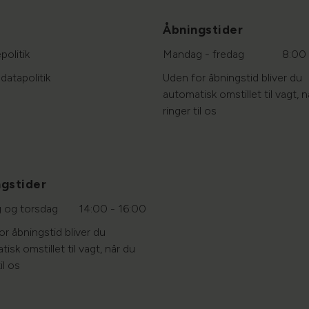
Åbningstider
politik
Mandag - fredag
8:00 
datapolitik
Uden for åbningstid bliver du
automatisk omstillet til vagt, n
ringer til os
gstider
g og torsdag
14:00 - 16:00
r åbningstid bliver du
isk omstillet til vagt, når du
il os