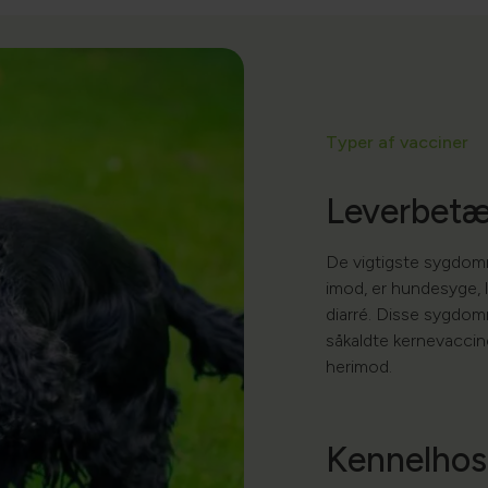
Typer af vacciner
Leverbetæ
De vigtigste sygdom
imod, er hundesyge,
diarré. Disse sygdom
såkaldte kernevaccine
herimod.
Kennelhos