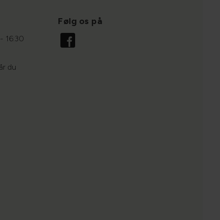
Følg os på
- 16:30
år du