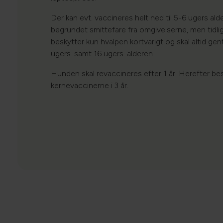
Der kan evt. vaccineres helt ned til 5-6 ugers alde
begrundet smittefare fra omgivelserne, men tidli
beskytter kun hvalpen kortvarigt og skal altid ge
ugers-samt 16 ugers-alderen.
Hunden skal revaccineres efter 1 år. Herefter be
kernevaccinerne i 3 år.