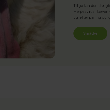
Tillige kan den dræg
Herpesvirus.​ Tæven v
dg. efter parring og i
Smådyr