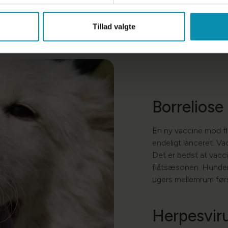
Tillad valgte
Borreliose​
En ny vaccine mod flå
endeligt lanceret. Vac
​Det er bedst at va
flåtsæsonen. Hunden
ugers mellemrum førs
Herpesvir