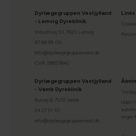
Dyrlægegruppen Vestjylland
Links
- Lemvig Dyreklinik
Cookie
Industrivej 53, 7620 Lemvig
Person
97 88 95 00
info@dyrlaegegruppenvest.dk
CVR: 29827842
Dyrlægegruppen Vestjylland
Åbnin
- Vemb Dyreklinik
Tirsda
Burvej 8, 7570 Vemb
Uden fo
automat
24 27 51 10
ringer t
info@dyrlaegegruppenvest.dk