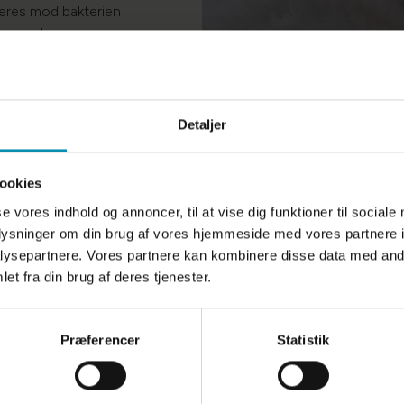
neres mod bakterien
rer og lever.
smitte fra hund til
 af mus og rotter og
ed hyppig kontakt til
unde) har størst
Detaljer
den 1 år.
ookies
alskab)
se vores indhold og annoncer, til at vise dig funktioner til sociale
oplysninger om din brug af vores hjemmeside med vores partnere i
ysepartnere. Vores partnere kan kombinere disse data med andr
lskab) skal
et fra din brug af deres tjenester.
til udlandet.
. 3 uger inden
Præferencer
Statistik