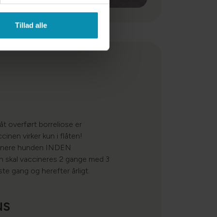
Tillad alle
t overført borreliose er
cinen virker kun i flåten!
ccinere hunden INDEN
 skal vaccineres 2 gange med 3
te gang og herefter årligt.
us