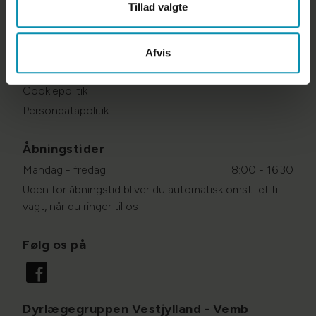
Tillad valgte
info@dyrlaegegruppenvest.dk
CVR: 29827842
Afvis
Links
Cookiepolitik
Persondatapolitik
Åbningstider
Mandag - fredag
8:00 - 16:30
Uden for åbningstid bliver du automatisk omstillet til
vagt, når du ringer til os
Følg os på
Dyrlægegruppen Vestjylland - Vemb