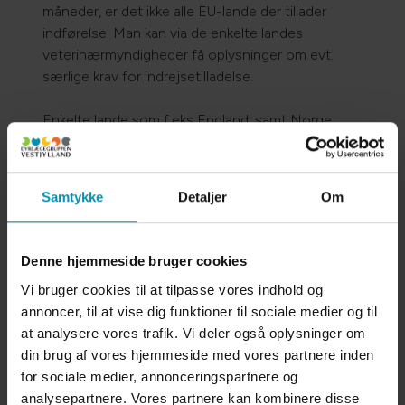
måneder, er det ikke alle EU-lande der tillader
indførelse. Man kan via de enkelte landes
veterinærmyndigheder få oplysninger om evt.
særlige krav for indrejsetilladelse.
Enkelte lande som f.eks England, samt Norge
kræver tillige, at kæledyret behandles for
bændelorm – det er dyrlægen, der skal
dokumentere, at dyret er behandlet korrekt og på
Samtykke
Detaljer
Om
rette tidspunkt inden afrejse.
Ved rejse til Norge skal kæledyret også behandles
Denne hjemmeside bruger cookies
for bændelorm efter indrejsen. Er
Vi bruger cookies til at tilpasse vores indhold og
rejsedestinationen et land udenfor EU, skal
annoncer, til at vise dig funktioner til sociale medier og til
ambassaden for det pågældende land kontaktes i
at analysere vores trafik. Vi deler også oplysninger om
god tid inden afrejse og de særlige krav
din brug af vores hjemmeside med vores partnere inden
indhentes. Selv om Norge ikke er medlem af EU,
for sociale medier, annonceringspartnere og
kræves der også kæledyrspas før
analysepartnere. Vores partnere kan kombinere disse
indrejse. Enkelte lande kræver, at kæledyret