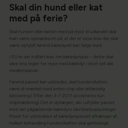
Skal din hund eller kat
med på ferie?
Skal hunden eller katten med på rejse til udlandet skal
man være opmærksom på, at der er visse krav der skal
være opfyldt førend kæledyret kan følge med.​
I EU er der indført krav om kæledyrspas – dette skal
sikre ens regler for rejse med kæledyr i stort set alle
medlemslande.
Førend passet kan udstedes, skal hunden/katten
være id-mærket med enten chip eller letlæselig
tatovering.( Efter den 3-7-2011 accepteres kun
chipmærkning) Det er dyrlægen, der udfylder passet
med det pågældende kæledyrs identitetsoplysninger.
Prisen for udstedelse af kæledyrspasset afhænger af,
hvilken behandling hunden/katten skal gennemgå