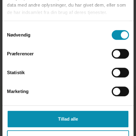
data med andre oplysninger, du har givet dem, eller som
undergår en sundhedsundersøgelse umiddelbart
de har indsamlet fra din brug af deres tjenester.
inden indrejse.
Det kan virke lettere uoverskueligt med alle disse
Samtykkevalg
krav til rejse med kæledyret. Det er derfor altid en
Nødvendig
god ide at kontakte dyrlægen for at sikre at
rejsereglementet opfyldes korrekt.
Præferencer
Smådyr
Statistik
Marketing
Dyrlægegruppen Vestjylland - Lemvig
Dyreklinik
Tillad alle
Industrivej 53, 7620 Lemvig
97 88 95 00